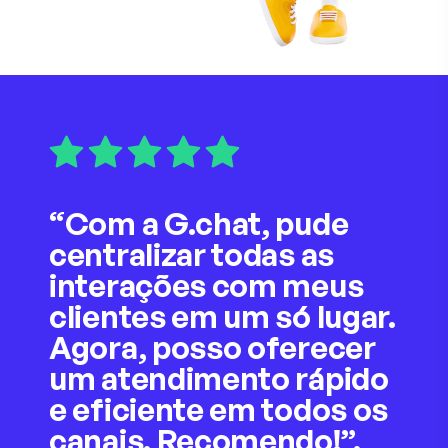
“Com a G.chat, pude
centralizar todas as
interações com meus
clientes em um só lugar.
Agora, posso oferecer
um atendimento rápido
e eficiente em todos os
canais. Recomendo!”.